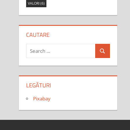
VALORI
(6)
CAUTARE
Search
Search
for:
LEGĂTURI
Pixabay