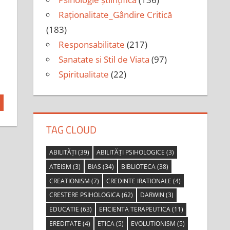
Raționalitate_Gândire Critică
(183)
Responsabilitate
(217)
Sanatate si Stil de Viata
(97)
Spiritualitate
(22)
TAG CLOUD
ABILITĂȚI
(39)
ABILITĂȚI PSIHOLOGICE
(3)
ATEISM
(3)
BIAS
(34)
BIBLIOTECA
(38)
CREATIONISM
(7)
CREDINTE IRATIONALE
(4)
CRESTERE PSIHOLOGICA
(62)
DARWIN
(3)
EDUCATIE
(63)
EFICIENTA TERAPEUTICA
(11)
EREDITATE
(4)
ETICA
(5)
EVOLUTIONISM
(5)