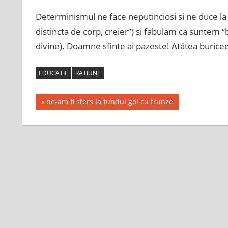
Determinismul ne face neputinciosi si ne duce 
distincta de corp, creier”) si fabulam ca suntem 
divine). Doamne sfinte ai pazeste! Atâtea buric
EDUCATIE
RATIUNE
Post
Previous
ne-am fi sters la fundul gol cu frunze
Post:
navigation