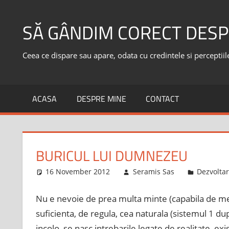
Skip
to
SĂ GÂNDIM CORECT DESP
content
Ceea ce dispare sau apare, odata cu credintele si perceptiile,
ACASA
DESPRE MINE
CONTACT
BURICUL LUI DUMNEZEU
16 November 2012
Seramis Sas
Dezvolta
Nu e nevoie de prea multa minte (capabila de met
suficienta, de regula, cea naturala (sistemul 1 
incolo, se nasc intrebarile legate de realitate, ex