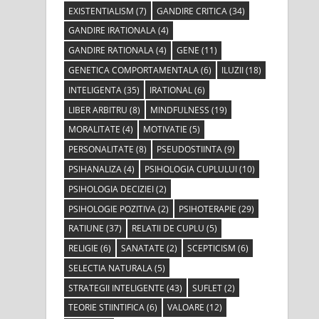
EXISTENTIALISM
(7)
GANDIRE CRITICA
(34)
GANDIRE IRATIONALA
(4)
GANDIRE RATIONALA
(4)
GENE
(11)
GENETICA COMPORTAMENTALA
(6)
ILUZII
(18)
INTELIGENTA
(35)
IRATIONAL
(6)
LIBER ARBITRU
(8)
MINDFULNESS
(19)
MORALITATE
(4)
MOTIVATIE
(5)
PERSONALITATE
(8)
PSEUDOSTIINTA
(9)
PSIHANALIZA
(4)
PSIHOLOGIA CUPLULUI
(10)
PSIHOLOGIA DECIZIEI
(2)
PSIHOLOGIE POZITIVA
(2)
PSIHOTERAPIE
(29)
RATIUNE
(37)
RELATII DE CUPLU
(5)
RELIGIE
(6)
SANATATE
(2)
SCEPTICISM
(6)
SELECTIA NATURALA
(5)
STRATEGII INTELIGENTE
(43)
SUFLET
(2)
TEORIE STIINTIFICA
(6)
VALOARE
(12)