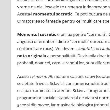
vreme de ele, insa ele te urmeaza indeaproape si, 
Acesta-i
momentul socratic
. Te poti bucura de a
urmatoarea (o fantezie pentru cei multi care spe
Momentul socratic
e un lux pentru “cei multi”. 
angoasa diferentierii dintre “cei multi” oarecum 
conformitate (bias). Vei deveni
ciudatul
sau
ciuda
nota originala
a personalitatii. Dezirabila doar 
probabil, doar cei, care la randul lor, sunt diferent
Acesti
cei mai multi
ma tem ca sunt sclavi (cetate
societate frivola. Sclavi ai consumerismului, tradi
o clipa examinate cu atentie. Sclavi ai programelo
programelor sociale: standardul de viata si nor
gene
si din
meme
, iar masinaria biologica (robotul