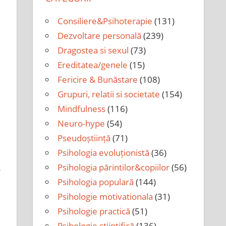
Consiliere&Psihoterapie
(131)
Dezvoltare personală
(239)
Dragostea si sexul
(73)
Ereditatea/genele
(15)
Fericire & Bunăstare
(108)
Grupuri, relatii si societate
(154)
Mindfulness
(116)
Neuro-hype
(54)
Pseudoștiință
(71)
Psihologia evoluționistă
(36)
Psihologia părintilor&copiilor
(56)
r
Psihologia populară
(144)
Psihologie motivationala
(31)
Psihologie practică
(51)
Psihologie științifică
(136)