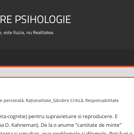
RE PSIHOLOGIE
 este Iluzia, nu Realitatea.
re personală
,
Raționalitate_Gândire Critică
,
Responsabilitate
a-cognitie) pentru supravietuire si reproducere. E
dupa D. Kahneman). De la o anume “cantitate de minte”
istenta si simultan, apar problemele si dilemele. Poti fugi o