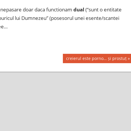
la nepasare doar daca functionam
dual
(“sunt o entitate
“buricul lui Dumnezeu” (posesorul unei esente/scantei
eee…
Next
creierul este porno… și prostuț
Post: