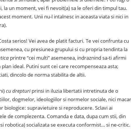
la un moment, vei fi nevoit(a) sa le oferi din timpul tau.
cest moment. Unii nu-l intalnesc in aceasta viata si nici in
ra).
Costa serios! Vei avea de platit facturi. Te vei confrunta cu
asemenea, cu presiunea grupului si cu propria tendinta la
tica
printre “cei multi” asemenea, indraznind sa-ti afirmi
in plan ideal. Putini sunt cei care recompenseaza asta;
iati, dincolo de norma stabilita de altii.
ni)
cu drepturi
prinsi in iluzia libertatii intretinuta de o
tiilor, dogmelor, ideologiilor si normelor sociale, nici maca
r biologice: supravietuire si reproducere. Sclavi ai
mele de complezenta. Comanda e data, dupa cum stii, din
 si robotica) socializata se executa conformist… si ne-critic.