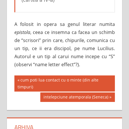
A folosit in opera sa genul literar numita
epistola
, ceea ce insemna ca facea un schimb
de “scrisori” prin care, chipurile, comunica cu
un tip, ce ii era discipol, pe nume Lucilius.
Autorul e un tip al carui nume incepe cu “S”
(observi “name letter effect”?).
Post
Previous
cum poti lua contact cu o minte (din alte
Post:
timpuri)
navigation
Next
intelepciune atemporala (Seneca)
Post:
ARHIVA