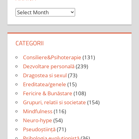
Arhiva
CATEGORII
Consiliere&Psihoterapie
(131)
Dezvoltare personală
(239)
Dragostea si sexul
(73)
Ereditatea/genele
(15)
Fericire & Bunăstare
(108)
Grupuri, relatii si societate
(154)
Mindfulness
(116)
Neuro-hype
(54)
Pseudoștiință
(71)
Psihologia evoluționistă
(36)