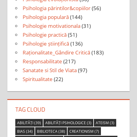
Psihologia părintilor&copiilor
(56)
Psihologia populară
(144)
Psihologie motivationala
(31)
Psihologie practică
(51)
Psihologie științifică
(136)
Raționalitate_Gândire Critică
(183)
Responsabilitate
(217)
Sanatate si Stil de Viata
(97)
Spiritualitate
(22)
TAG CLOUD
ABILITĂȚI
(39)
ABILITĂȚI PSIHOLOGICE
(3)
ATEISM
(3)
BIAS
(34)
BIBLIOTECA
(38)
CREATIONISM
(7)