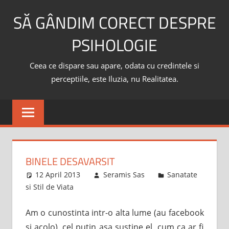
Skip
SĂ GÂNDIM CORECT DESPRE
to
content
PSIHOLOGIE
Ceea ce dispare sau apare, odata cu credintele si
perceptiile, este Iluzia, nu Realitatea.
BINELE DESAVARSIT
12 April 2013
Seramis Sas
Sanatate
si Stil de Viata
Am o cunostinta intr-o alta lume (au facebook
si acolo), cel putin asa sustine el, cum ca ar fi