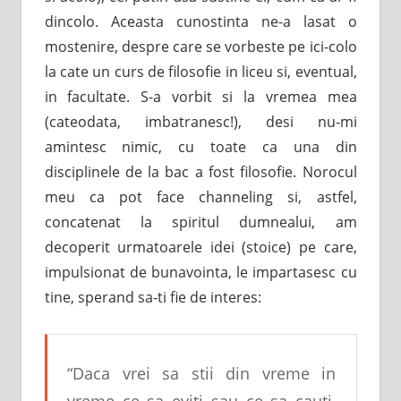
dincolo. Aceasta cunostinta ne-a lasat o
mostenire, despre care se vorbeste pe ici-colo
la cate un curs de filosofie in liceu si, eventual,
in facultate. S-a vorbit si la vremea mea
(cateodata, imbatranesc!), desi nu-mi
amintesc nimic, cu toate ca una din
disciplinele de la bac a fost filosofie. Norocul
meu ca pot face channeling si, astfel,
concatenat la spiritul dumnealui, am
decoperit urmatoarele idei (stoice) pe care,
impulsionat de bunavointa, le impartasesc cu
tine, sperand sa-ti fie de interes:
“Daca vrei sa stii din vreme in
vreme ce sa eviti sau ce sa cauti,