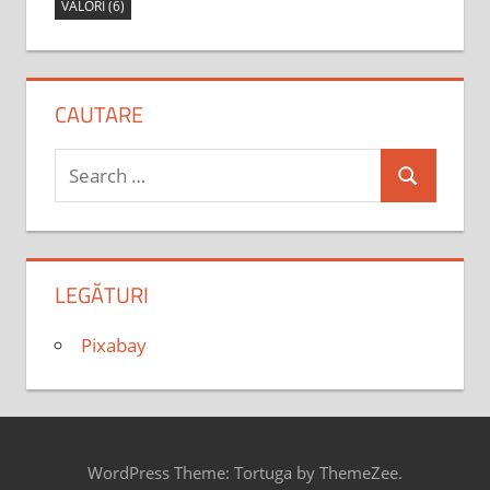
VALORI
(6)
CAUTARE
Search
Search
for:
LEGĂTURI
Pixabay
WordPress Theme: Tortuga by ThemeZee.