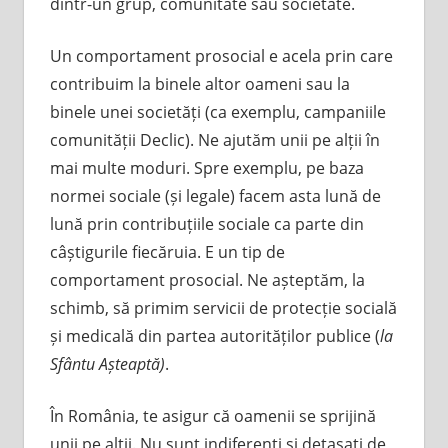
dintr-un grup, comunitate sau societate.
Un comportament prosocial e acela prin care
contribuim la binele altor oameni sau la
binele unei societăți (ca exemplu, campaniile
comunității Declic). Ne ajutăm unii pe alții în
mai multe moduri. Spre exemplu, pe baza
normei sociale (și legale) facem asta lună de
lună prin contribuțiile sociale ca parte din
câștigurile fiecăruia. E un tip de
comportament prosocial. Ne așteptăm, la
schimb, să primim servicii de protecție socială
și medicală din partea autorităților publice (
la
Sfântu Așteaptă)
.
În România, te asigur că oamenii se sprijină
unii pe alții. Nu sunt indiferenți și detașați de