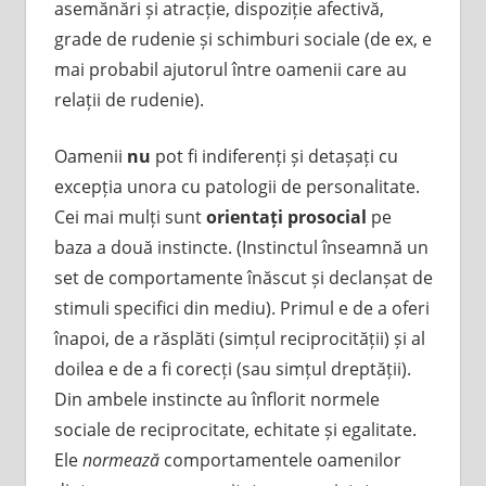
asemănări și atracție, dispoziție afectivă,
grade de rudenie și schimburi sociale (de ex, e
mai probabil ajutorul între oamenii care au
relații de rudenie).
Oamenii
nu
pot fi indiferenți și detașați cu
excepția unora cu patologii de personalitate.
Cei mai mulți sunt
orientați prosocial
pe
baza a două instincte. (Instinctul înseamnă un
set de comportamente înăscut și declanșat de
stimuli specifici din mediu). Primul e de a oferi
înapoi, de a răsplăti (simțul reciprocității) și al
doilea e de a fi corecți (sau simțul dreptății).
Din ambele instincte au înflorit normele
sociale de reciprocitate, echitate și egalitate.
Ele
normează
comportamentele oamenilor