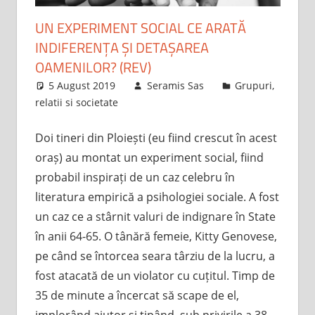
UN EXPERIMENT SOCIAL CE ARATĂ
INDIFERENȚA ȘI DETAȘAREA
OAMENILOR? (REV)
5 August 2019
Seramis Sas
Grupuri,
relatii si societate
Doi tineri din Ploiești (eu fiind crescut în acest
oraș) au montat un experiment social, fiind
probabil inspirați de un caz celebru în
literatura empirică a psihologiei sociale. A fost
un caz ce a stârnit valuri de indignare în State
în anii 64-65. O tânără femeie, Kitty Genovese,
pe când se întorcea seara târziu de la lucru, a
fost atacată de un violator cu cuțitul. Timp de
35 de minute a încercat să scape de el,
implorând ajutor și țipând, sub privirile a 38