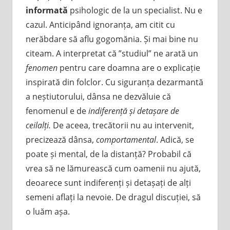
informată
psihologic de la un specialist. Nu e
cazul. Anticipând ignoranța, am citit cu
nerăbdare să aflu gogomănia. Și mai bine nu
citeam. A interpretat că ”studiul” ne arată un
fenomen
pentru care doamna are o explicație
inspirată din folclor. Cu siguranța dezarmantă
a neștiutorului, dânsa ne dezvăluie că
fenomenul e de
indiferență și detașare de
ceilalți.
De aceea, trecătorii nu au intervenit,
precizează dânsa,
comportamental
. Adică, se
poate și mental, de la distanță? Probabil că
vrea să ne lămurească cum oamenii nu ajută,
deoarece sunt indiferenți și detașați de alți
semeni aflați la nevoie. De dragul discuției, să
o luăm așa.