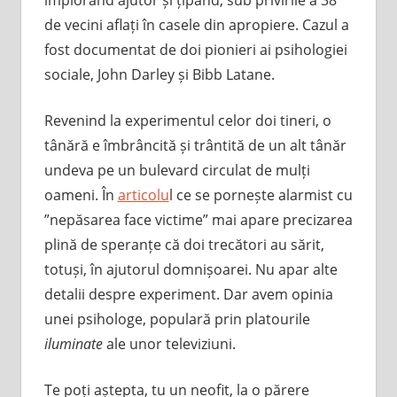
de vecini aflați în casele din apropiere. Cazul a
fost documentat de doi pionieri ai psihologiei
sociale, John Darley și Bibb Latane.
Revenind la experimentul celor doi tineri, o
tânără e îmbrâncită și trântită de un alt tânăr
undeva pe un bulevard circulat de mulți
oameni. În
articolu
l ce se pornește alarmist cu
”nepăsarea face victime” mai apare precizarea
plină de speranțe că doi trecători au sărit,
totuși, în ajutorul domnișoarei. Nu apar alte
detalii despre experiment. Dar avem opinia
unei psihologe, populară prin platourile
iluminate
ale unor televiziuni.
Te poți aștepta, tu un neofit, la o părere