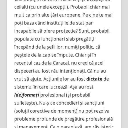
ceilalți (cu unele excepții). Probabil chiar mai
mult ca prin alte țări europene. Pe cine te mai
poți baza când instituțiile de stat par
incapabile să ofere protecție? Sunt, probabil,
populate cu funcționari slab pregătiți
începând de la șefii lor, numiți politic, că
peștele de la cap se împute. Chiar și în
recentul caz de la Caracal, nu cred că acei
dispeceri au fost rău intenționați. Că nu au
vrut să ajute. Acțiunile lor au fost
dictate
de
sistemul în care lucrează. Așa au fost
(de)formați
profesional (și probabil
sufletește). Nu-ș ce concedieri și sancțiuni
(soluții corective de moment) nu pot rezolva
probleme profunde de pregătire profesională
și management. Ca o paranteză, am râs isteric