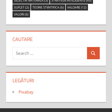
SELECTIA NATURALA
(5)
STRATEGII INTELIGENTE
(43)
SUFLET
(2)
TEORIE STIINTIFICA
(6)
VALOARE
(12)
VALORI
(6)
CAUTARE
Search
Search
for:
LEGĂTURI
Pixabay