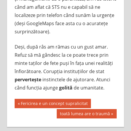
când am aflat că STS nu e capabil să ne
localizeze prin telefon când sunăm la urgențe
(deși GoogleMaps face asta cu o acuratețe
surprinzătoare).
Deși, după râs am rămas cu un gust amar.
Refuz să mă gândesc la ce poate trece prin
minte taților de fete puși în fața unei realități
înfiorătoare. Corupția instituțiilor de stat
pervertește
instinctele de ajutorare. Atunci
când funcția ajunge
golită
de umanitate.
Post
Previous
Fericirea e un concept supralicitat
Post:
navigation
Next
toată lumea are o traumă
Post: