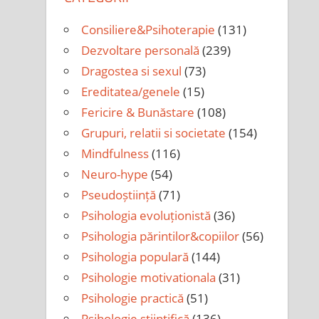
Consiliere&Psihoterapie
(131)
Dezvoltare personală
(239)
Dragostea si sexul
(73)
Ereditatea/genele
(15)
Fericire & Bunăstare
(108)
Grupuri, relatii si societate
(154)
Mindfulness
(116)
Neuro-hype
(54)
Pseudoștiință
(71)
Psihologia evoluționistă
(36)
Psihologia părintilor&copiilor
(56)
Psihologia populară
(144)
Psihologie motivationala
(31)
Psihologie practică
(51)
Psihologie științifică
(136)