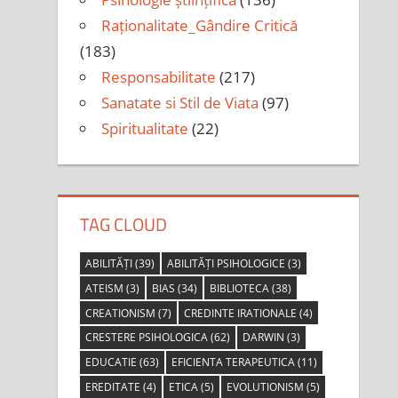
Raționalitate_Gândire Critică
(183)
Responsabilitate
(217)
Sanatate si Stil de Viata
(97)
Spiritualitate
(22)
TAG CLOUD
ABILITĂȚI
(39)
ABILITĂȚI PSIHOLOGICE
(3)
ATEISM
(3)
BIAS
(34)
BIBLIOTECA
(38)
CREATIONISM
(7)
CREDINTE IRATIONALE
(4)
CRESTERE PSIHOLOGICA
(62)
DARWIN
(3)
EDUCATIE
(63)
EFICIENTA TERAPEUTICA
(11)
EREDITATE
(4)
ETICA
(5)
EVOLUTIONISM
(5)