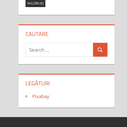
VALORI
(6)
CAUTARE
Search
Search
for:
LEGĂTURI
Pixabay