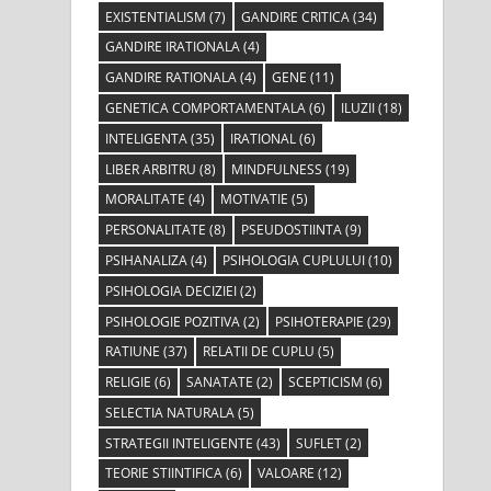
EXISTENTIALISM
(7)
GANDIRE CRITICA
(34)
GANDIRE IRATIONALA
(4)
GANDIRE RATIONALA
(4)
GENE
(11)
GENETICA COMPORTAMENTALA
(6)
ILUZII
(18)
INTELIGENTA
(35)
IRATIONAL
(6)
LIBER ARBITRU
(8)
MINDFULNESS
(19)
MORALITATE
(4)
MOTIVATIE
(5)
PERSONALITATE
(8)
PSEUDOSTIINTA
(9)
PSIHANALIZA
(4)
PSIHOLOGIA CUPLULUI
(10)
PSIHOLOGIA DECIZIEI
(2)
PSIHOLOGIE POZITIVA
(2)
PSIHOTERAPIE
(29)
RATIUNE
(37)
RELATII DE CUPLU
(5)
RELIGIE
(6)
SANATATE
(2)
SCEPTICISM
(6)
SELECTIA NATURALA
(5)
STRATEGII INTELIGENTE
(43)
SUFLET
(2)
TEORIE STIINTIFICA
(6)
VALOARE
(12)